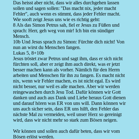
Das heisst aber nicht, dass wir alles durchgehen lassen
sollen und sagen sollen: ''Das macht nix, jeder macht
Fehler'', auch wenn es stimmt, dass jeder Fehler macht.
Wie sooft zeigt Jesus uns wie es richtig geht:
8 Als das Simon Petrus sah, fiel er Jesus zu Füßen und
sprach: Herr, geh weg von mir! Ich bin ein sündiger
Mensch.
10b Und Jesus sprach zu Simon: Fürchte dich nicht! Von
nun an wirst du Menschen fangen.
Lukas 5, 8+10b
Jesus tröstet zwar Petrus und sagt ihm, dass er sich nicht
fürchten soll, aber er zeigt ihm auch direkt, was er jetzt
besser machen kann als vorher. Nämlich für den Herrn
arbeiten und Menschen für ihn zu fangen. Es macht nicht
nix, wenn wir Fehler machen, es ist nicht egal. Es wird
nicht besser, nur weil es alle machen. Aber wir werden
reingewaschen durch Jesu Tod. Dafür können wir Gott
danken und auch aus Dank und Liebe heraus Gott dienen
und darauf hören was ER von uns will. Dann können wir
uns auch sicher sein, dass ER uns hilft, den Fehler das
nächste Mal zu vermeiden, weil unser Herz so gereinigt
wird, dass wir nicht mehr so stark zum Bösen neigen.
Wir können und sollen auch dafür beten, dass wir vom
Bösen erlöst werden.