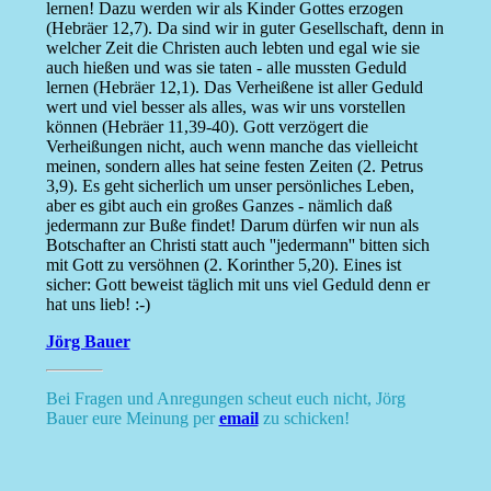
lernen! Dazu werden wir als Kinder Gottes erzogen
(Hebräer 12,7). Da sind wir in guter Gesellschaft, denn in
welcher Zeit die Christen auch lebten und egal wie sie
auch hießen und was sie taten - alle mussten Geduld
lernen (Hebräer 12,1). Das Verheißene ist aller Geduld
wert und viel besser als alles, was wir uns vorstellen
können (Hebräer 11,39-40). Gott verzögert die
Verheißungen nicht, auch wenn manche das vielleicht
meinen, sondern alles hat seine festen Zeiten (2. Petrus
3,9). Es geht sicherlich um unser persönliches Leben,
aber es gibt auch ein großes Ganzes - nämlich daß
jedermann zur Buße findet! Darum dürfen wir nun als
Botschafter an Christi statt auch ''jedermann'' bitten sich
mit Gott zu versöhnen (2. Korinther 5,20). Eines ist
sicher: Gott beweist täglich mit uns viel Geduld denn er
hat uns lieb! :-)
Jörg Bauer
Bei Fragen und Anregungen scheut euch nicht, Jörg
Bauer eure Meinung per
email
zu schicken!