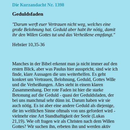
Die Kurzandacht Nr. 1398
Geduldsfaden
''Darum werft euer Vertrauen nicht weg, welches eine
große Belohnung hat. Geduld aber habt ihr nötig, damit
ihr den Willen Gottes tut und das Verheißene empfangt.''
Hebräer 10,35-36
Manches in der Bibel erkennt man ja nicht immer auf den
ersten Blick, aber was Paulus hier ausspricht, sind wie ich
finde, klare Aussagen die uns weiterhelfen. Es geht
konkret um Vertrauen, Belohnung, Geduld, Gottes Wille
und die Verheißungen. Alles steht in einem klaren
Zusammenhang. Der rote Faden ist hier die starke
Betonung auf die Geduld - quasi der Geduldsfaden, der
bei uns manchmal sehr dünn ist. Darum haben wir sie
auch nötig. Es ist aber eine andere Geduld als diejenige,
die im weltlichen Sinne oftmals von uns gefordert wird -
vielmehr eine Art Standhaftigkeit der Seele (Lukas
21,19). Wie oft fragen wir als Christen nach dem Willen
Gottes? Wir suchen ihn, erbeten ihn und werden aktiv