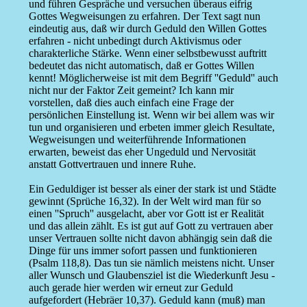
und führen Gespräche und versuchen überaus eifrig
Gottes Wegweisungen zu erfahren. Der Text sagt nun
eindeutig aus, daß wir durch Geduld den Willen Gottes
erfahren - nicht unbedingt durch Aktivismus oder
charakterliche Stärke. Wenn einer selbstbewusst auftritt
bedeutet das nicht automatisch, daß er Gottes Willen
kennt! Möglicherweise ist mit dem Begriff ''Geduld'' auch
nicht nur der Faktor Zeit gemeint? Ich kann mir
vorstellen, daß dies auch einfach eine Frage der
persönlichen Einstellung ist. Wenn wir bei allem was wir
tun und organisieren und erbeten immer gleich Resultate,
Wegweisungen und weiterführende Informationen
erwarten, beweist das eher Ungeduld und Nervosität
anstatt Gottvertrauen und innere Ruhe.
Ein Geduldiger ist besser als einer der stark ist und Städte
gewinnt (Sprüche 16,32). In der Welt wird man für so
einen ''Spruch'' ausgelacht, aber vor Gott ist er Realität
und das allein zählt. Es ist gut auf Gott zu vertrauen aber
unser Vertrauen sollte nicht davon abhängig sein daß die
Dinge für uns immer sofort passen und funktionieren
(Psalm 118,8). Das tun sie nämlich meistens nicht. Unser
aller Wunsch und Glaubensziel ist die Wiederkunft Jesu -
auch gerade hier werden wir erneut zur Geduld
aufgefordert (Hebräer 10,37). Geduld kann (muß) man