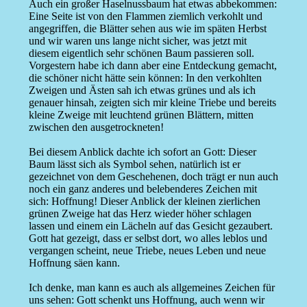
Auch ein großer Haselnussbaum hat etwas abbekommen:
Eine Seite ist von den Flammen ziemlich verkohlt und
angegriffen, die Blätter sehen aus wie im späten Herbst
und wir waren uns lange nicht sicher, was jetzt mit
diesem eigentlich sehr schönen Baum passieren soll.
Vorgestern habe ich dann aber eine Entdeckung gemacht,
die schöner nicht hätte sein können: In den verkohlten
Zweigen und Ästen sah ich etwas grünes und als ich
genauer hinsah, zeigten sich mir kleine Triebe und bereits
kleine Zweige mit leuchtend grünen Blättern, mitten
zwischen den ausgetrockneten!
Bei diesem Anblick dachte ich sofort an Gott: Dieser
Baum lässt sich als Symbol sehen, natürlich ist er
gezeichnet von dem Geschehenen, doch trägt er nun auch
noch ein ganz anderes und belebenderes Zeichen mit
sich: Hoffnung! Dieser Anblick der kleinen zierlichen
grünen Zweige hat das Herz wieder höher schlagen
lassen und einem ein Lächeln auf das Gesicht gezaubert.
Gott hat gezeigt, dass er selbst dort, wo alles leblos und
vergangen scheint, neue Triebe, neues Leben und neue
Hoffnung säen kann.
Ich denke, man kann es auch als allgemeines Zeichen für
uns sehen: Gott schenkt uns Hoffnung, auch wenn wir