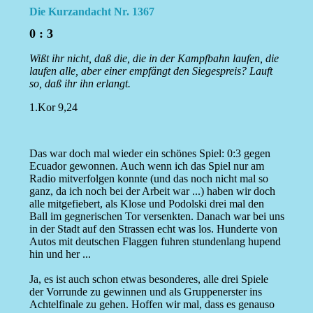
Die Kurzandacht Nr. 1367
0 : 3
Wißt ihr nicht, daß die, die in der Kampfbahn laufen, die
laufen alle, aber einer empfängt den Siegespreis? Lauft
so, daß ihr ihn erlangt.
1.Kor 9,24
Das war doch mal wieder ein schönes Spiel: 0:3 gegen
Ecuador gewonnen. Auch wenn ich das Spiel nur am
Radio mitverfolgen konnte (und das noch nicht mal so
ganz, da ich noch bei der Arbeit war ...) haben wir doch
alle mitgefiebert, als Klose und Podolski drei mal den
Ball im gegnerischen Tor versenkten. Danach war bei uns
in der Stadt auf den Strassen echt was los. Hunderte von
Autos mit deutschen Flaggen fuhren stundenlang hupend
hin und her ...
Ja, es ist auch schon etwas besonderes, alle drei Spiele
der Vorrunde zu gewinnen und als Gruppenerster ins
Achtelfinale zu gehen. Hoffen wir mal, dass es genauso