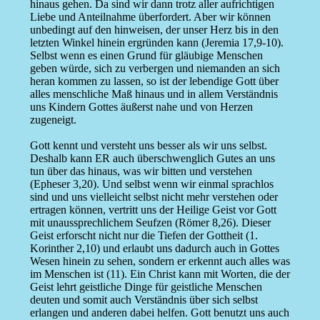
hinaus gehen. Da sind wir dann trotz aller aufrichtigen
Liebe und Anteilnahme überfordert. Aber wir können
unbedingt auf den hinweisen, der unser Herz bis in den
letzten Winkel hinein ergründen kann (Jeremia 17,9-10).
Selbst wenn es einen Grund für gläubige Menschen
geben würde, sich zu verbergen und niemanden an sich
heran kommen zu lassen, so ist der lebendige Gott über
alles menschliche Maß hinaus und in allem Verständnis
uns Kindern Gottes äußerst nahe und von Herzen
zugeneigt.
Gott kennt und versteht uns besser als wir uns selbst.
Deshalb kann ER auch überschwenglich Gutes an uns
tun über das hinaus, was wir bitten und verstehen
(Epheser 3,20). Und selbst wenn wir einmal sprachlos
sind und uns vielleicht selbst nicht mehr verstehen oder
ertragen können, vertritt uns der Heilige Geist vor Gott
mit unaussprechlichem Seufzen (Römer 8,26). Dieser
Geist erforscht nicht nur die Tiefen der Gottheit (1.
Korinther 2,10) und erlaubt uns dadurch auch in Gottes
Wesen hinein zu sehen, sondern er erkennt auch alles was
im Menschen ist (11). Ein Christ kann mit Worten, die der
Geist lehrt geistliche Dinge für geistliche Menschen
deuten und somit auch Verständnis über sich selbst
erlangen und anderen dabei helfen. Gott benutzt uns auch