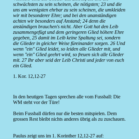
schwächsten zu sein scheinen, die nötigsten; 23 und die
uns am wenigsten ehrbar zu sein scheinen, die umkleiden
wir mit besonderer Ehre; und bei den unanständigen
achten wir besonders auf Anstand; 24 denn die
anständigen brauchen's nicht. Aber Gott hat den Leib
zusammengefügt und dem geringeren Glied höhere Ehre
gegeben, 25 damit im Leib keine Spaltung sei, sondern
die Glieder in gleicher Weise füreinander sorgen. 26 Und
wenn ''ein'' Glied leidet, so leiden alle Glieder mit, und
wenn ''ein'' Glied geehrt wird, so freuen sich alle Glieder
mit. 27 Ihr aber seid der Leib Christi und jeder von euch
ein Glied.
1. Kor. 12,12-27
In den heutigen Tagen sprechen alle vom Fussball: Die
WM steht vor der Türe!
Beim Fussball dürfen nur die besten mitspielen. Dem
grossen Rest bleibt nichts anderes übrig als zu zuschauen.
Paulus zeigt uns im 1. Korinther 12,12-27 auf: