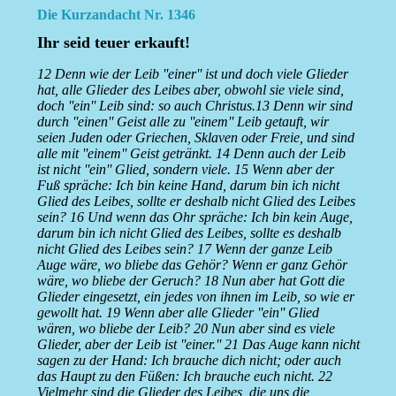
Die Kurzandacht Nr. 1346
Ihr seid teuer erkauft!
12 Denn wie der Leib ''einer'' ist und doch viele Glieder
hat, alle Glieder des Leibes aber, obwohl sie viele sind,
doch ''ein'' Leib sind: so auch Christus.13 Denn wir sind
durch ''einen'' Geist alle zu ''einem'' Leib getauft, wir
seien Juden oder Griechen, Sklaven oder Freie, und sind
alle mit ''einem'' Geist getränkt. 14 Denn auch der Leib
ist nicht ''ein'' Glied, sondern viele. 15 Wenn aber der
Fuß spräche: Ich bin keine Hand, darum bin ich nicht
Glied des Leibes, sollte er deshalb nicht Glied des Leibes
sein? 16 Und wenn das Ohr spräche: Ich bin kein Auge,
darum bin ich nicht Glied des Leibes, sollte es deshalb
nicht Glied des Leibes sein? 17 Wenn der ganze Leib
Auge wäre, wo bliebe das Gehör? Wenn er ganz Gehör
wäre, wo bliebe der Geruch? 18 Nun aber hat Gott die
Glieder eingesetzt, ein jedes von ihnen im Leib, so wie er
gewollt hat. 19 Wenn aber alle Glieder ''ein'' Glied
wären, wo bliebe der Leib? 20 Nun aber sind es viele
Glieder, aber der Leib ist ''einer.'' 21 Das Auge kann nicht
sagen zu der Hand: Ich brauche dich nicht; oder auch
das Haupt zu den Füßen: Ich brauche euch nicht. 22
Vielmehr sind die Glieder des Leibes, die uns die