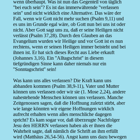
wenn überhaupt. Was ist nun das Gegenteil von täglich
''bei euch sein''? Es ist das immerwährende ''verlassen
sein'' und nicht wirklich eine Alternative. Das wäre der
Fall, wenn wir Gott nicht mehr suchen (Psalm 9,11) und
es uns im Grunde egal wäre, ob Gott nun bei uns ist oder
nicht. Aber Gott sagt uns zu, daß er seine Heiligen nicht
verlässt (Psalm 37,28). Durch den Glauben an das
Evangelium wurden wir Heilige und vor Gott ist es nun
rechtens, wenn er seinen Heiligen immer beisteht und bei
ihnen ist. Er hat sich dieses Recht aus Liebe erkauft
(Johannes 3,16). Ein ''Alltagschrist'' in diesem
tiefgründigen Sinne kann daher niemals nur ein
''Sonntagschrist'' sein!
Was kann uns alles verlassen? Die Kraft kann uns
abhanden kommen (Psalm 38,9-11), Vater und Mutter
können uns verlassen oder wir sie (1. Mose 2,24), andere
nahestehende Menschen können uns verlassen. Manche
Zeitgenossen sagen, daß die Hoffnung zuletzt stirbt, aber
wie lange könnten wir eigene Hoffnungen wirklich
aufrecht erhalten wenn alles menschliche dagegen
spricht? Es kam sogar vor, daß überzeugte Nachfolger
Jesu den HERRN verlassen haben als er ihnen die
Wahrheit sagte, daß nämlich die Schrift an ihm erfüllt
wird (Matthäus 26,54-56). Angst kann uns dazu bewegen