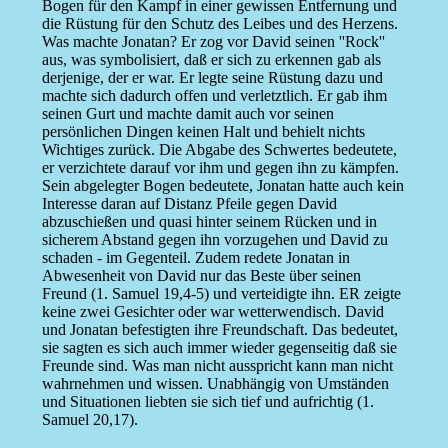
Bogen für den Kampf in einer gewissen Entfernung und
die Rüstung für den Schutz des Leibes und des Herzens.
Was machte Jonatan? Er zog vor David seinen ''Rock''
aus, was symbolisiert, daß er sich zu erkennen gab als
derjenige, der er war. Er legte seine Rüstung dazu und
machte sich dadurch offen und verletztlich. Er gab ihm
seinen Gurt und machte damit auch vor seinen
persönlichen Dingen keinen Halt und behielt nichts
Wichtiges zurück. Die Abgabe des Schwertes bedeutete,
er verzichtete darauf vor ihm und gegen ihn zu kämpfen.
Sein abgelegter Bogen bedeutete, Jonatan hatte auch kein
Interesse daran auf Distanz Pfeile gegen David
abzuschießen und quasi hinter seinem Rücken und in
sicherem Abstand gegen ihn vorzugehen und David zu
schaden - im Gegenteil. Zudem redete Jonatan in
Abwesenheit von David nur das Beste über seinen
Freund (1. Samuel 19,4-5) und verteidigte ihn. ER zeigte
keine zwei Gesichter oder war wetterwendisch. David
und Jonatan befestigten ihre Freundschaft. Das bedeutet,
sie sagten es sich auch immer wieder gegenseitig daß sie
Freunde sind. Was man nicht ausspricht kann man nicht
wahrnehmen und wissen. Unabhängig von Umständen
und Situationen liebten sie sich tief und aufrichtig (1.
Samuel 20,17).