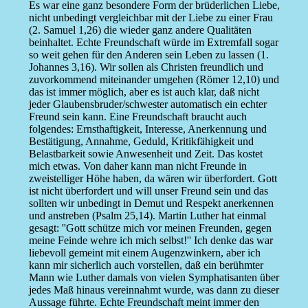
Es war eine ganz besondere Form der brüderlichen Liebe,
nicht unbedingt vergleichbar mit der Liebe zu einer Frau
(2. Samuel 1,26) die wieder ganz andere Qualitäten
beinhaltet. Echte Freundschaft würde im Extremfall sogar
so weit gehen für den Anderen sein Leben zu lassen (1.
Johannes 3,16). Wir sollen als Christen freundlich und
zuvorkommend miteinander umgehen (Römer 12,10) und
das ist immer möglich, aber es ist auch klar, daß nicht
jeder Glaubensbruder/schwester automatisch ein echter
Freund sein kann. Eine Freundschaft braucht auch
folgendes: Ernsthaftigkeit, Interesse, Anerkennung und
Bestätigung, Annahme, Geduld, Kritikfähigkeit und
Belastbarkeit sowie Anwesenheit und Zeit. Das kostet
mich etwas. Von daher kann man nicht Freunde in
zweistelliger Höhe haben, da wären wir überfordert. Gott
ist nicht überfordert und will unser Freund sein und das
sollten wir unbedingt in Demut und Respekt anerkennen
und anstreben (Psalm 25,14). Martin Luther hat einmal
gesagt: ''Gott schütze mich vor meinen Freunden, gegen
meine Feinde wehre ich mich selbst!'' Ich denke das war
liebevoll gemeint mit einem Augenzwinkern, aber ich
kann mir sicherlich auch vorstellen, daß ein berühmter
Mann wie Luther damals von vielen Symphatisanten über
jedes Maß hinaus vereinnahmt wurde, was dann zu dieser
Aussage führte. Echte Freundschaft meint immer den