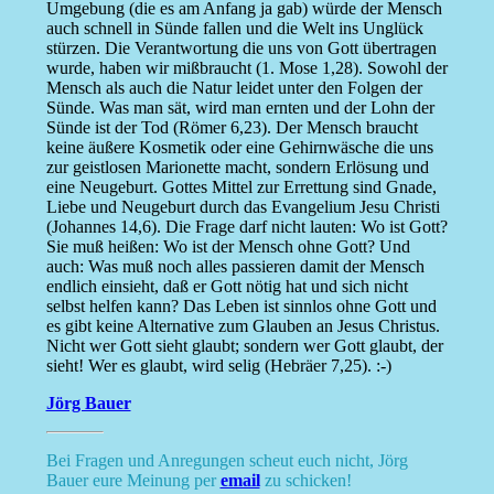
Umgebung (die es am Anfang ja gab) würde der Mensch
auch schnell in Sünde fallen und die Welt ins Unglück
stürzen. Die Verantwortung die uns von Gott übertragen
wurde, haben wir mißbraucht (1. Mose 1,28). Sowohl der
Mensch als auch die Natur leidet unter den Folgen der
Sünde. Was man sät, wird man ernten und der Lohn der
Sünde ist der Tod (Römer 6,23). Der Mensch braucht
keine äußere Kosmetik oder eine Gehirnwäsche die uns
zur geistlosen Marionette macht, sondern Erlösung und
eine Neugeburt. Gottes Mittel zur Errettung sind Gnade,
Liebe und Neugeburt durch das Evangelium Jesu Christi
(Johannes 14,6). Die Frage darf nicht lauten: Wo ist Gott?
Sie muß heißen: Wo ist der Mensch ohne Gott? Und
auch: Was muß noch alles passieren damit der Mensch
endlich einsieht, daß er Gott nötig hat und sich nicht
selbst helfen kann? Das Leben ist sinnlos ohne Gott und
es gibt keine Alternative zum Glauben an Jesus Christus.
Nicht wer Gott sieht glaubt; sondern wer Gott glaubt, der
sieht! Wer es glaubt, wird selig (Hebräer 7,25). :-)
Jörg Bauer
Bei Fragen und Anregungen scheut euch nicht, Jörg
Bauer eure Meinung per
email
zu schicken!