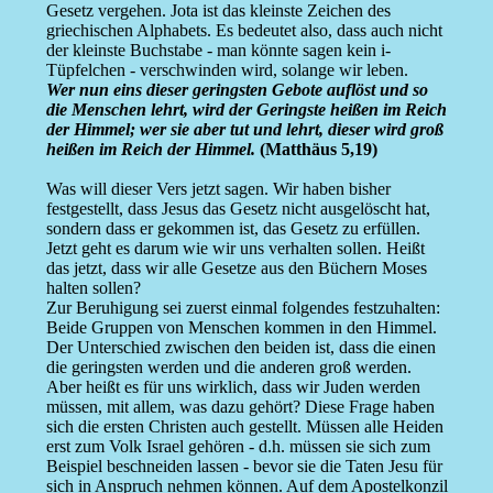
Gesetz vergehen. Jota ist das kleinste Zeichen des
griechischen Alphabets. Es bedeutet also, dass auch nicht
der kleinste Buchstabe - man könnte sagen kein i-
Tüpfelchen - verschwinden wird, solange wir leben.
Wer nun eins dieser geringsten Gebote auflöst und so
die Menschen lehrt, wird der Geringste heißen im Reich
der Himmel; wer sie aber tut und lehrt, dieser wird groß
heißen im Reich der Himmel.
(Matthäus 5,19)
Was will dieser Vers jetzt sagen. Wir haben bisher
festgestellt, dass Jesus das Gesetz nicht ausgelöscht hat,
sondern dass er gekommen ist, das Gesetz zu erfüllen.
Jetzt geht es darum wie wir uns verhalten sollen. Heißt
das jetzt, dass wir alle Gesetze aus den Büchern Moses
halten sollen?
Zur Beruhigung sei zuerst einmal folgendes festzuhalten:
Beide Gruppen von Menschen kommen in den Himmel.
Der Unterschied zwischen den beiden ist, dass die einen
die geringsten werden und die anderen groß werden.
Aber heißt es für uns wirklich, dass wir Juden werden
müssen, mit allem, was dazu gehört? Diese Frage haben
sich die ersten Christen auch gestellt. Müssen alle Heiden
erst zum Volk Israel gehören - d.h. müssen sie sich zum
Beispiel beschneiden lassen - bevor sie die Taten Jesu für
sich in Anspruch nehmen können. Auf dem Apostelkonzil