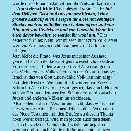
wurde diese Frage diskutiert und die Antwort kann man
in
Apostelgeschichte 15
nachlesen. Da steht:
''Es hat
dem Heiligen Geist und uns gut geschienen, keine
größere Last auf euch zu legen als diese notwendigen
Stücke: euch zu enthalten von Götzenopfern und von
Blut und von Ersticktem und von Unzucht. Wenn ihr
euch davor bewahrt, so werdet ihr wohl tun.''
Das
bedeutet für uns: Nein, wir müssen nicht zum Volk Israel
werden. Wir müssen nicht beginnen Gott Opfer zu
bringen ...
Jetzt bleibt die Frage, was Jesus mit seiner Aussage
gemeint hat. Ich denke es ist ganz wesentlich, dass Jesu
Zuhörer bereits Juden waren. Er gibt Anweisungen für
das Verhalten des Volkes Gottes in der Zukunft. Das Volk
Israel ist das von Gott auserwählte Volk. An ihm zeigt
Gott dem Rest der Welt ein Stück von seinem Wesen.
Schon im Alten Testament wird gesagt, dass auch Heiden
sich zu Gott wenden werden. Schon dort wird zwischen
Juden und anderen Völkern unterschieden.
Also bedeutet dieser Vers für uns nicht, dass wir nach den
Gesetzen des Alten Testament leben sollen. Wenn man
das Neue Testament mit den Briefen zu diesem Thema
noch weiter befragt, wird man jedoch auch feststellen,
dass sehr viele der Gebote dort wieder aufgegriffen
werden und so auch Gültigkeit für uns heute besitzen.