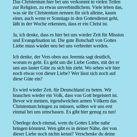
Das Christentum hier bei uns verkommt in vielen Teilen
zur Religion, zu etwas unverbindlichem. Viele leben das,
was sie ihr Christentum nennen für sich alleine, kaum
einer, auch wenn er Sonntags in den Gottesdienst geht,
läßt in der Woche erkennen, dass er ein Christ ist.
Ja, ich denke, dass es hier bei uns wieder Zeit für Mission
und Evangelisation ist. Die gute Botschaft von Gottes
Liebe muss wieder neu bei uns verbreitet werden.
Ich denke, der Vers oben aus Jeremia sagt deutlich,
worum es geht. Es geht um die Liebe Gottes, mit der er
uns aus lauter Güte zu sich hin zieht. Wo sehen wir hier
noch etwas von dieser Liebe? Wer lässt sich noch auf
diese Güte ein?
Es wird wieder Zeit, für Deutschland zu beten. Wir
brauchen wieder ein Volk, dass von Gott begeistert ist.
Bevor wir meinen, irgendwelchen armen Völkern das
Christentum bringen zu müssen, sollten wir uns erst
einmal bei uns umschauen. Es gibt hier genug zu tun!
Überlege doch einmal, wem du Gottes Liebe nahe
bringen könntest. Wen gibt es in deiner Nähe, der von
dieser Liebe noch nichts kennt? Verschenke du deine