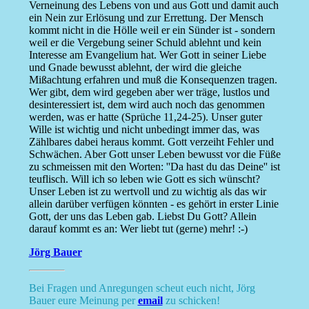
Verneinung des Lebens von und aus Gott und damit auch
ein Nein zur Erlösung und zur Errettung. Der Mensch
kommt nicht in die Hölle weil er ein Sünder ist - sondern
weil er die Vergebung seiner Schuld ablehnt und kein
Interesse am Evangelium hat. Wer Gott in seiner Liebe
und Gnade bewusst ablehnt, der wird die gleiche
Mißachtung erfahren und muß die Konsequenzen tragen.
Wer gibt, dem wird gegeben aber wer träge, lustlos und
desinteressiert ist, dem wird auch noch das genommen
werden, was er hatte (Sprüche 11,24-25). Unser guter
Wille ist wichtig und nicht unbedingt immer das, was
Zählbares dabei heraus kommt. Gott verzeiht Fehler und
Schwächen. Aber Gott unser Leben bewusst vor die Füße
zu schmeissen mit den Worten: ''Da hast du das Deine'' ist
teuflisch. Will ich so leben wie Gott es sich wünscht?
Unser Leben ist zu wertvoll und zu wichtig als das wir
allein darüber verfügen könnten - es gehört in erster Linie
Gott, der uns das Leben gab. Liebst Du Gott? Allein
darauf kommt es an: Wer liebt tut (gerne) mehr! :-)
Jörg Bauer
Bei Fragen und Anregungen scheut euch nicht, Jörg
Bauer eure Meinung per
email
zu schicken!