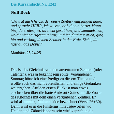
Die Kurzandacht Nr. 1242
Null Bock
''Da trat auch herzu, der einen Zentner empfangen hatte,
und sprach: HERR, ich wusste, daß du ein harter Mann
bist; du erntest, wo du nicht gesät hast, und sammelst ein,
wo du nicht ausgestreut hast; und ich fürchtete mich, ging
hin und verbarg deinen Zentner in der Erde. Siehe, da
hast du das Deine.''
Matthäus 25,24-25
Das ist das Gleichnis von den anvertrauten Zentern (oder
Talenten), was ja bekannt sein sollte. Vergangenen
Sonntag hörte ich eine Predigt zu diesem Thema und
wollte euch das nicht vorenthalten und einige Gedanken
weitergeben. Auf den ersten Blick ist man etwas
erschrocken über die harte Antwort Gottes auf die Worte
des Knechtes mit dem einen vergrabenen Zentner. Er
wird als unnütz, faul und böse bezeichnet (Verse 26+30).
Dann wird er in die Finsternis hinausgeworfen wo
Heulen und Zähneklappern sein wird - sprich in die