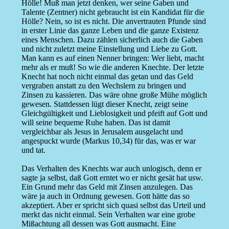
Hölle! Muß man jetzt denken, wer seine Gaben und
Talente (Zentner) nicht gebraucht ist ein Kandidat für die
Hölle? Nein, so ist es nicht. Die anvertrauten Pfunde sind
in erster Linie das ganze Leben und die ganze Existenz
eines Menschen. Dazu zählen sicherlich auch die Gaben
und nicht zuletzt meine Einstellung und Liebe zu Gott.
Man kann es auf einen Nenner bringen: Wer liebt, macht
mehr als er muß! So wie die anderen Knechte. Der letzte
Knecht hat noch nicht einmal das getan und das Geld
vergraben anstatt zu den Wechslern zu bringen und
Zinsen zu kassieren. Das wäre ohne große Mühe möglich
gewesen. Stattdessen lügt dieser Knecht, zeigt seine
Gleichgültigkeit und Lieblosigkeit und pfeift auf Gott und
will seine bequeme Ruhe haben. Das ist damit
vergleichbar als Jesus in Jerusalem ausgelacht und
angespuckt wurde (Markus 10,34) für das, was er war
und tat.
Das Verhalten des Knechts war auch unlogisch, denn er
sagte ja selbst, daß Gott erntet wo er nicht gesät hat usw.
Ein Grund mehr das Geld mit Zinsen anzulegen. Das
wäre ja auch in Ordnung gewesen. Gott hätte das so
akzeptiert. Aber er spricht sich quasi selbst das Urteil und
merkt das nicht einmal. Sein Verhalten war eine grobe
Mißachtung all dessen was Gott ausmacht. Eine