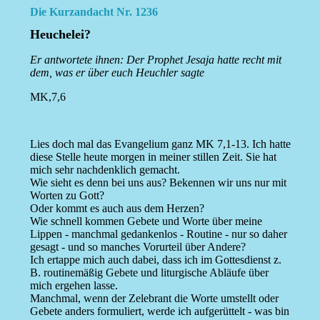
Die Kurzandacht Nr. 1236
Heuchelei?
Er antwortete ihnen: Der Prophet Jesaja hatte recht mit
dem, was er über euch Heuchler sagte
MK,7,6
Lies doch mal das Evangelium ganz MK 7,1-13. Ich hatte
diese Stelle heute morgen in meiner stillen Zeit. Sie hat
mich sehr nachdenklich gemacht.
Wie sieht es denn bei uns aus? Bekennen wir uns nur mit
Worten zu Gott?
Oder kommt es auch aus dem Herzen?
Wie schnell kommen Gebete und Worte über meine
Lippen - manchmal gedankenlos - Routine - nur so daher
gesagt - und so manches Vorurteil über Andere?
Ich ertappe mich auch dabei, dass ich im Gottesdienst z.
B. routinemäßig Gebete und liturgische Abläufe über
mich ergehen lasse.
Manchmal, wenn der Zelebrant die Worte umstellt oder
Gebete anders formuliert, werde ich aufgerüttelt - was bin