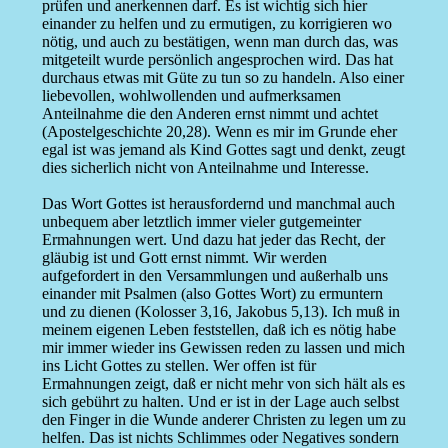
prüfen und anerkennen darf. Es ist wichtig sich hier
einander zu helfen und zu ermutigen, zu korrigieren wo
nötig, und auch zu bestätigen, wenn man durch das, was
mitgeteilt wurde persönlich angesprochen wird. Das hat
durchaus etwas mit Güte zu tun so zu handeln. Also einer
liebevollen, wohlwollenden und aufmerksamen
Anteilnahme die den Anderen ernst nimmt und achtet
(Apostelgeschichte 20,28). Wenn es mir im Grunde eher
egal ist was jemand als Kind Gottes sagt und denkt, zeugt
dies sicherlich nicht von Anteilnahme und Interesse.
Das Wort Gottes ist herausfordernd und manchmal auch
unbequem aber letztlich immer vieler gutgemeinter
Ermahnungen wert. Und dazu hat jeder das Recht, der
gläubig ist und Gott ernst nimmt. Wir werden
aufgefordert in den Versammlungen und außerhalb uns
einander mit Psalmen (also Gottes Wort) zu ermuntern
und zu dienen (Kolosser 3,16, Jakobus 5,13). Ich muß in
meinem eigenen Leben feststellen, daß ich es nötig habe
mir immer wieder ins Gewissen reden zu lassen und mich
ins Licht Gottes zu stellen. Wer offen ist für
Ermahnungen zeigt, daß er nicht mehr von sich hält als es
sich gebührt zu halten. Und er ist in der Lage auch selbst
den Finger in die Wunde anderer Christen zu legen um zu
helfen. Das ist nichts Schlimmes oder Negatives sondern