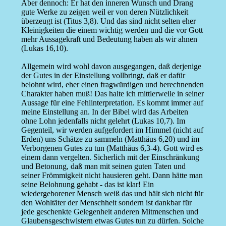
Aber dennoch: Er hat den inneren Wunsch und Drang
gute Werke zu zeigen weil er von deren Nützlichkeit
überzeugt ist (Titus 3,8). Und das sind nicht selten eher
Kleinigkeiten die einem wichtig werden und die vor Gott
mehr Aussagekraft und Bedeutung haben als wir ahnen
(Lukas 16,10).
Allgemein wird wohl davon ausgegangen, daß derjenige
der Gutes in der Einstellung vollbringt, daß er dafür
belohnt wird, eher einen fragwürdigen und berechnenden
Charakter haben muß! Das halte ich mittlerweile in seiner
Aussage für eine Fehlinterpretation. Es kommt immer auf
meine Einstellung an. In der Bibel wird das Arbeiten
ohne Lohn jedenfalls nicht gelehrt (Lukas 10,7). Im
Gegenteil, wir werden aufgefordert im Himmel (nicht auf
Erden) uns Schätze zu sammeln (Matthäus 6,20) und im
Verborgenen Gutes zu tun (Matthäus 6,3-4). Gott wird es
einem dann vergelten. Sicherlich mit der Einschränkung
und Betonung, daß man mit seinen guten Taten und
seiner Frömmigkeit nicht hausieren geht. Dann hätte man
seine Belohnung gehabt - das ist klar! Ein
wiedergeborener Mensch weiß das und hält sich nicht für
den Wohltäter der Menschheit sondern ist dankbar für
jede geschenkte Gelegenheit anderen Mitmenschen und
Glaubensgeschwistern etwas Gutes tun zu dürfen. Solche