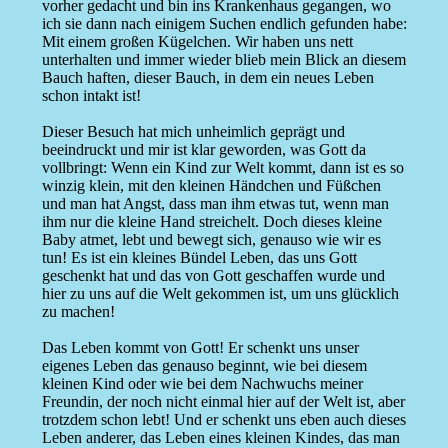
vorher gedacht und bin ins Krankenhaus gegangen, wo
ich sie dann nach einigem Suchen endlich gefunden habe:
Mit einem großen Kügelchen. Wir haben uns nett
unterhalten und immer wieder blieb mein Blick an diesem
Bauch haften, dieser Bauch, in dem ein neues Leben
schon intakt ist!
Dieser Besuch hat mich unheimlich geprägt und
beeindruckt und mir ist klar geworden, was Gott da
vollbringt: Wenn ein Kind zur Welt kommt, dann ist es so
winzig klein, mit den kleinen Händchen und Füßchen
und man hat Angst, dass man ihm etwas tut, wenn man
ihm nur die kleine Hand streichelt. Doch dieses kleine
Baby atmet, lebt und bewegt sich, genauso wie wir es
tun! Es ist ein kleines Bündel Leben, das uns Gott
geschenkt hat und das von Gott geschaffen wurde und
hier zu uns auf die Welt gekommen ist, um uns glücklich
zu machen!
Das Leben kommt von Gott! Er schenkt uns unser
eigenes Leben das genauso beginnt, wie bei diesem
kleinen Kind oder wie bei dem Nachwuchs meiner
Freundin, der noch nicht einmal hier auf der Welt ist, aber
trotzdem schon lebt! Und er schenkt uns eben auch dieses
Leben anderer, das Leben eines kleinen Kindes, das man