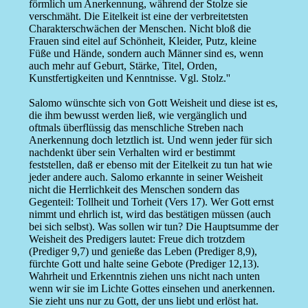
förmlich um Anerkennung, während der Stolze sie
verschmäht. Die Eitelkeit ist eine der verbreitetsten
Charakterschwächen der Menschen. Nicht bloß die
Frauen sind eitel auf Schönheit, Kleider, Putz, kleine
Füße und Hände, sondern auch Männer sind es, wenn
auch mehr auf Geburt, Stärke, Titel, Orden,
Kunstfertigkeiten und Kenntnisse. Vgl. Stolz.''
Salomo wünschte sich von Gott Weisheit und diese ist es,
die ihm bewusst werden ließ, wie vergänglich und
oftmals überflüssig das menschliche Streben nach
Anerkennung doch letztlich ist. Und wenn jeder für sich
nachdenkt über sein Verhalten wird er bestimmt
feststellen, daß er ebenso mit der Eitelkeit zu tun hat wie
jeder andere auch. Salomo erkannte in seiner Weisheit
nicht die Herrlichkeit des Menschen sondern das
Gegenteil: Tollheit und Torheit (Vers 17). Wer Gott ernst
nimmt und ehrlich ist, wird das bestätigen müssen (auch
bei sich selbst). Was sollen wir tun? Die Hauptsumme der
Weisheit des Predigers lautet: Freue dich trotzdem
(Prediger 9,7) und genieße das Leben (Prediger 8,9),
fürchte Gott und halte seine Gebote (Prediger 12,13).
Wahrheit und Erkenntnis ziehen uns nicht nach unten
wenn wir sie im Lichte Gottes einsehen und anerkennen.
Sie zieht uns nur zu Gott, der uns liebt und erlöst hat.