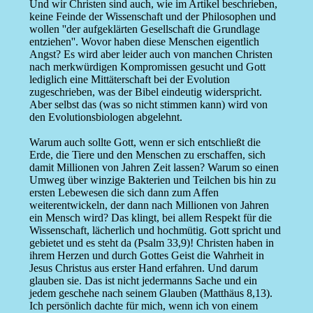
Und wir Christen sind auch, wie im Artikel beschrieben,
keine Feinde der Wissenschaft und der Philosophen und
wollen ''der aufgeklärten Gesellschaft die Grundlage
entziehen''. Wovor haben diese Menschen eigentlich
Angst? Es wird aber leider auch von manchen Christen
nach merkwürdigen Kompromissen gesucht und Gott
lediglich eine Mittäterschaft bei der Evolution
zugeschrieben, was der Bibel eindeutig widerspricht.
Aber selbst das (was so nicht stimmen kann) wird von
den Evolutionsbiologen abgelehnt.
Warum auch sollte Gott, wenn er sich entschließt die
Erde, die Tiere und den Menschen zu erschaffen, sich
damit Millionen von Jahren Zeit lassen? Warum so einen
Umweg über winzige Bakterien und Teilchen bis hin zu
ersten Lebewesen die sich dann zum Affen
weiterentwickeln, der dann nach Millionen von Jahren
ein Mensch wird? Das klingt, bei allem Respekt für die
Wissenschaft, lächerlich und hochmütig. Gott spricht und
gebietet und es steht da (Psalm 33,9)! Christen haben in
ihrem Herzen und durch Gottes Geist die Wahrheit in
Jesus Christus aus erster Hand erfahren. Und darum
glauben sie. Das ist nicht jedermanns Sache und ein
jedem geschehe nach seinem Glauben (Matthäus 8,13).
Ich persönlich dachte für mich, wenn ich von einem