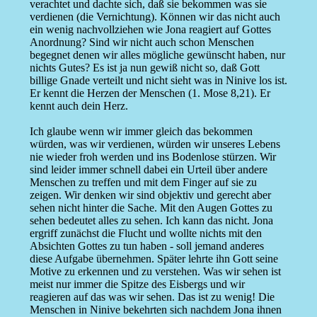
verachtet und dachte sich, daß sie bekommen was sie
verdienen (die Vernichtung). Können wir das nicht auch
ein wenig nachvollziehen wie Jona reagiert auf Gottes
Anordnung? Sind wir nicht auch schon Menschen
begegnet denen wir alles mögliche gewünscht haben, nur
nichts Gutes? Es ist ja nun gewiß nicht so, daß Gott
billige Gnade verteilt und nicht sieht was in Ninive los ist.
Er kennt die Herzen der Menschen (1. Mose 8,21). Er
kennt auch dein Herz.
Ich glaube wenn wir immer gleich das bekommen
würden, was wir verdienen, würden wir unseres Lebens
nie wieder froh werden und ins Bodenlose stürzen. Wir
sind leider immer schnell dabei ein Urteil über andere
Menschen zu treffen und mit dem Finger auf sie zu
zeigen. Wir denken wir sind objektiv und gerecht aber
sehen nicht hinter die Sache. Mit den Augen Gottes zu
sehen bedeutet alles zu sehen. Ich kann das nicht. Jona
ergriff zunächst die Flucht und wollte nichts mit den
Absichten Gottes zu tun haben - soll jemand anderes
diese Aufgabe übernehmen. Später lehrte ihn Gott seine
Motive zu erkennen und zu verstehen. Was wir sehen ist
meist nur immer die Spitze des Eisbergs und wir
reagieren auf das was wir sehen. Das ist zu wenig! Die
Menschen in Ninive bekehrten sich nachdem Jona ihnen