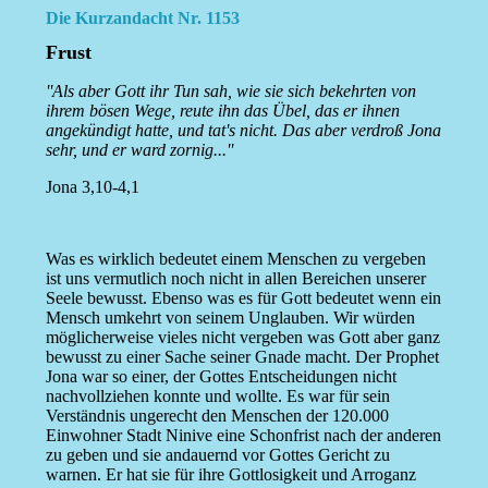
Die Kurzandacht Nr. 1153
Frust
''Als aber Gott ihr Tun sah, wie sie sich bekehrten von
ihrem bösen Wege, reute ihn das Übel, das er ihnen
angekündigt hatte, und tat's nicht. Das aber verdroß Jona
sehr, und er ward zornig...''
Jona 3,10-4,1
Was es wirklich bedeutet einem Menschen zu vergeben
ist uns vermutlich noch nicht in allen Bereichen unserer
Seele bewusst. Ebenso was es für Gott bedeutet wenn ein
Mensch umkehrt von seinem Unglauben. Wir würden
möglicherweise vieles nicht vergeben was Gott aber ganz
bewusst zu einer Sache seiner Gnade macht. Der Prophet
Jona war so einer, der Gottes Entscheidungen nicht
nachvollziehen konnte und wollte. Es war für sein
Verständnis ungerecht den Menschen der 120.000
Einwohner Stadt Ninive eine Schonfrist nach der anderen
zu geben und sie andauernd vor Gottes Gericht zu
warnen. Er hat sie für ihre Gottlosigkeit und Arroganz