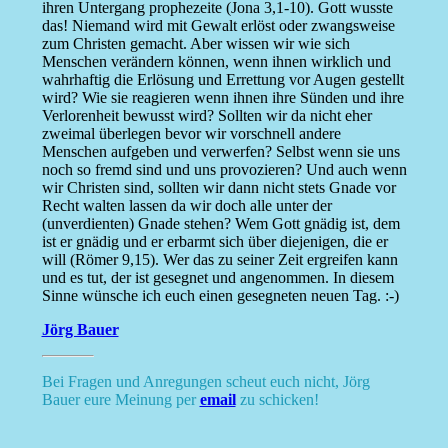
ihren Untergang prophezeite (Jona 3,1-10). Gott wusste
das! Niemand wird mit Gewalt erlöst oder zwangsweise
zum Christen gemacht. Aber wissen wir wie sich
Menschen verändern können, wenn ihnen wirklich und
wahrhaftig die Erlösung und Errettung vor Augen gestellt
wird? Wie sie reagieren wenn ihnen ihre Sünden und ihre
Verlorenheit bewusst wird? Sollten wir da nicht eher
zweimal überlegen bevor wir vorschnell andere
Menschen aufgeben und verwerfen? Selbst wenn sie uns
noch so fremd sind und uns provozieren? Und auch wenn
wir Christen sind, sollten wir dann nicht stets Gnade vor
Recht walten lassen da wir doch alle unter der
(unverdienten) Gnade stehen? Wem Gott gnädig ist, dem
ist er gnädig und er erbarmt sich über diejenigen, die er
will (Römer 9,15). Wer das zu seiner Zeit ergreifen kann
und es tut, der ist gesegnet und angenommen. In diesem
Sinne wünsche ich euch einen gesegneten neuen Tag. :-)
Jörg Bauer
Bei Fragen und Anregungen scheut euch nicht, Jörg
Bauer eure Meinung per
email
zu schicken!