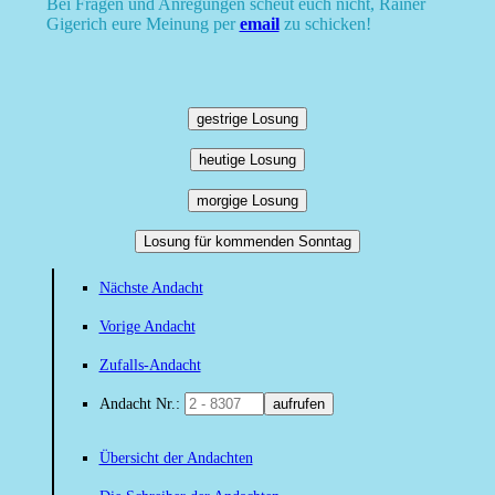
Bei Fragen und Anregungen scheut euch nicht, Rainer
Gigerich eure Meinung per
email
zu schicken!
gestrige Losung
heutige Losung
morgige Losung
Losung für kommenden Sonntag
Nächste Andacht
Vorige Andacht
Zufalls-Andacht
Andacht Nr.:
aufrufen
Übersicht der Andachten