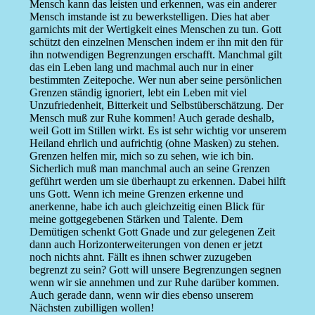
Mensch kann das leisten und erkennen, was ein anderer
Mensch imstande ist zu bewerkstelligen. Dies hat aber
garnichts mit der Wertigkeit eines Menschen zu tun. Gott
schützt den einzelnen Menschen indem er ihn mit den für
ihn notwendigen Begrenzungen erschafft. Manchmal gilt
das ein Leben lang und machmal auch nur in einer
bestimmten Zeitepoche. Wer nun aber seine persönlichen
Grenzen ständig ignoriert, lebt ein Leben mit viel
Unzufriedenheit, Bitterkeit und Selbstüberschätzung. Der
Mensch muß zur Ruhe kommen! Auch gerade deshalb,
weil Gott im Stillen wirkt. Es ist sehr wichtig vor unserem
Heiland ehrlich und aufrichtig (ohne Masken) zu stehen.
Grenzen helfen mir, mich so zu sehen, wie ich bin.
Sicherlich muß man manchmal auch an seine Grenzen
geführt werden um sie überhaupt zu erkennen. Dabei hilft
uns Gott. Wenn ich meine Grenzen erkenne und
anerkenne, habe ich auch gleichzeitig einen Blick für
meine gottgegebenen Stärken und Talente. Dem
Demütigen schenkt Gott Gnade und zur gelegenen Zeit
dann auch Horizonterweiterungen von denen er jetzt
noch nichts ahnt. Fällt es ihnen schwer zuzugeben
begrenzt zu sein? Gott will unsere Begrenzungen segnen
wenn wir sie annehmen und zur Ruhe darüber kommen.
Auch gerade dann, wenn wir dies ebenso unserem
Nächsten zubilligen wollen!