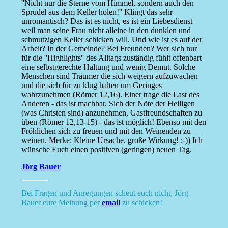
''Nicht nur die Sterne vom Himmel, sondern auch den
Sprudel aus dem Keller holen!'' Klingt das sehr
unromantisch? Das ist es nicht, es ist ein Liebesdienst
weil man seine Frau nicht alleine in den dunklen und
schmutzigen Keller schicken will. Und wie ist es auf der
Arbeit? In der Gemeinde? Bei Freunden? Wer sich nur
für die ''Highlights'' des Alltags zuständig fühlt offenbart
eine selbstgerechte Haltung und wenig Demut. Solche
Menschen sind Träumer die sich weigern aufzuwachen
und die sich für zu klug halten um Geringes
wahrzunehmen (Römer 12,16). Einer trage die Last des
Anderen - das ist machbar. Sich der Nöte der Heiligen
(was Christen sind) anzunehmen, Gastfreundschaften zu
üben (Römer 12,13-15) - das ist möglich! Ebenso mit den
Fröhlichen sich zu freuen und mit den Weinenden zu
weinen. Merke: Kleine Ursache, große Wirkung! ;-)) Ich
wünsche Euch einen positiven (geringen) neuen Tag.
Jörg Bauer
Bei Fragen und Anregungen scheut euch nicht, Jörg
Bauer eure Meinung per
email
zu schicken!