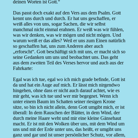
deinen Worten ist Gott.“
Das passt doch exakt auf den Vers aus dem Psalm. Gott
kennt uns durch und durch. Er hat uns geschaffen, er
weiß alles von uns, sogar Sachen, die wir selbst
manchmal nicht einmal erahnen. Er weiß was wir fühlen,
was wir denken, was wir mögen und nicht mögen. Und
warum weiß er das alles? Weil er uns zum Einen natürlich
so geschaffen hat, uns zum Anderen aber auch
„erforscht“. Gott beschäftigt sich mit uns, er macht sich so
seine Gedanken um uns und beobachtet uns. Das geht
aus dem zweiten Teil des Verses hervor und auch aus der
Fahrkarte:
Egal was ich tue, egal wo ich mich grade befinde, Gott ist
da und hat ein Auge auf mich. Er lässt mich nirgendwo
hingehen, ohne dass er nicht auch darauf achtet, wie es
mir geht, was ich tue und wer mir begegnet. Wenn ich
unter einem Baum im Schatten seiner riesigen Krone
sitze, so bin ich nicht allein, denn Gott umgibt mich, er ist
überall: In dem Rauschen der Blätter, in dem Wind, der
durch meine Haare weht und mir eine kleine Gänsehaut
macht. Er ist mit den Wolken über uns, mit dem Wind um
uns und mit der Erde unter uns, das heißt, er umgibt uns
ganz und gar und ist unser persönlicher Schutz, vor allem,