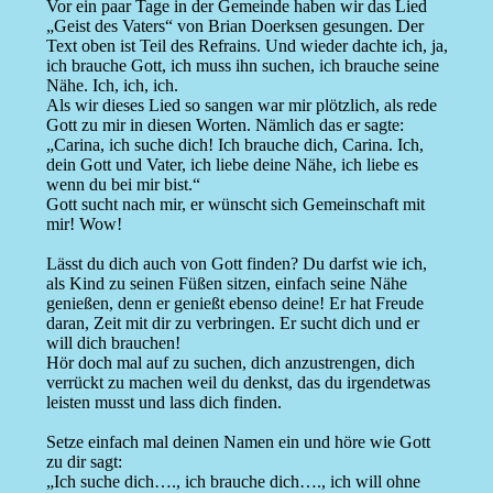
Vor ein paar Tage in der Gemeinde haben wir das Lied
„Geist des Vaters“ von Brian Doerksen gesungen. Der
Text oben ist Teil des Refrains. Und wieder dachte ich, ja,
ich brauche Gott, ich muss ihn suchen, ich brauche seine
Nähe. Ich, ich, ich.
Als wir dieses Lied so sangen war mir plötzlich, als rede
Gott zu mir in diesen Worten. Nämlich das er sagte:
„Carina, ich suche dich! Ich brauche dich, Carina. Ich,
dein Gott und Vater, ich liebe deine Nähe, ich liebe es
wenn du bei mir bist.“
Gott sucht nach mir, er wünscht sich Gemeinschaft mit
mir! Wow!
Lässt du dich auch von Gott finden? Du darfst wie ich,
als Kind zu seinen Füßen sitzen, einfach seine Nähe
genießen, denn er genießt ebenso deine! Er hat Freude
daran, Zeit mit dir zu verbringen. Er sucht dich und er
will dich brauchen!
Hör doch mal auf zu suchen, dich anzustrengen, dich
verrückt zu machen weil du denkst, das du irgendetwas
leisten musst und lass dich finden.
Setze einfach mal deinen Namen ein und höre wie Gott
zu dir sagt:
„Ich suche dich…., ich brauche dich…., ich will ohne