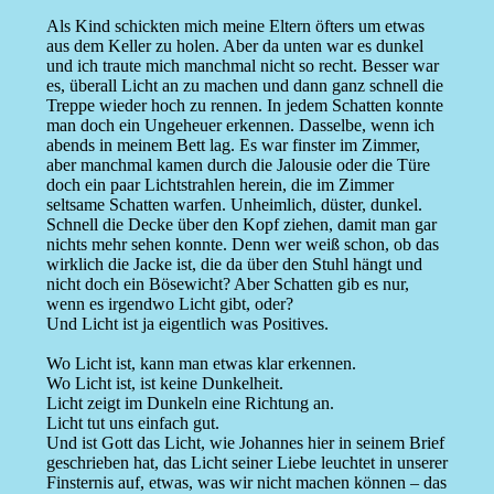
Als Kind schickten mich meine Eltern öfters um etwas
aus dem Keller zu holen. Aber da unten war es dunkel
und ich traute mich manchmal nicht so recht. Besser war
es, überall Licht an zu machen und dann ganz schnell die
Treppe wieder hoch zu rennen. In jedem Schatten konnte
man doch ein Ungeheuer erkennen. Dasselbe, wenn ich
abends in meinem Bett lag. Es war finster im Zimmer,
aber manchmal kamen durch die Jalousie oder die Türe
doch ein paar Lichtstrahlen herein, die im Zimmer
seltsame Schatten warfen. Unheimlich, düster, dunkel.
Schnell die Decke über den Kopf ziehen, damit man gar
nichts mehr sehen konnte. Denn wer weiß schon, ob das
wirklich die Jacke ist, die da über den Stuhl hängt und
nicht doch ein Bösewicht? Aber Schatten gib es nur,
wenn es irgendwo Licht gibt, oder?
Und Licht ist ja eigentlich was Positives.
Wo Licht ist, kann man etwas klar erkennen.
Wo Licht ist, ist keine Dunkelheit.
Licht zeigt im Dunkeln eine Richtung an.
Licht tut uns einfach gut.
Und ist Gott das Licht, wie Johannes hier in seinem Brief
geschrieben hat, das Licht seiner Liebe leuchtet in unserer
Finsternis auf, etwas, was wir nicht machen können – das